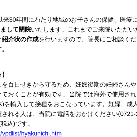
院以来30年間にわたり地域のお子さんの保健、医療
ちまして閉院
いたします。これまでご来院いただい
は
紹介状の作成
を行いますので、院長にご相談くだ
す。
防】
んを百日せきから守るため、妊娠後期の妊婦さんや
けておくことが有効です。当院では海外で使用され
x、GSK)を輸入して接種をおこなっています。妊婦、成
れる人は、当院に電話をおかけください(0721-28
(税込)です。
/vpdlist/hyakunichi.htm