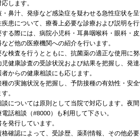
対応します。
咳・鼻汁、発疹など感染症を疑わせる急性症状を呈
性疾患について、療養上必要な診療および説明を行
要する際には、病院小児科・耳鼻咽喉科・眼科・皮
科など他の医療機関への紹介を行います。
要な検査を行うとともに、抗菌薬の適正な使用に努
幼児健康診査の受診状況および結果を把握し、発達
護者からの健康相談にも応じます。
接種の実施状況を把握し、予防接種の有効性・安全
ます。
相談については原則として当院で対応します。夜間
電話相談（#8000）も利用して下さい。
書を発行しています。
資格確認によって、受診歴、薬剤情報、その他必要